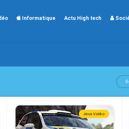
déo
Informatique
Actu High tech
Soci
S
Jeux Vidéo