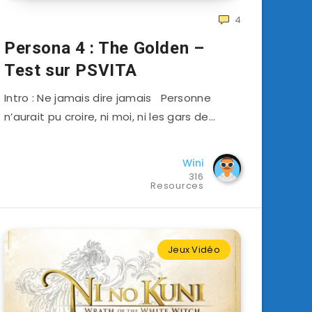
4
Persona 4 : The Golden –
Test sur PSVITA
Intro : Ne jamais dire jamais Personne
n’aurait pu croire, ni moi, ni les gars de…
Wini
316
Resources
Jeux Vidéo