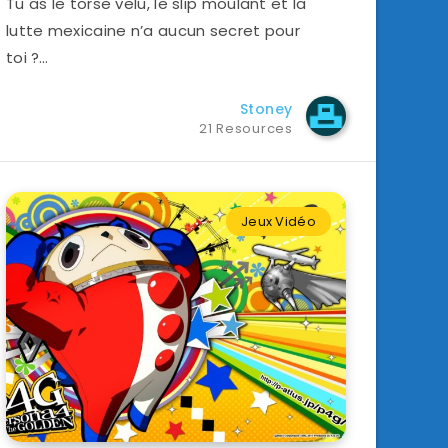
Tu as le torse velu, le slip moulant et la
lutte mexicaine n’a aucun secret pour
toi ?…
Stoney
21 Resources
Jeux Vidéo