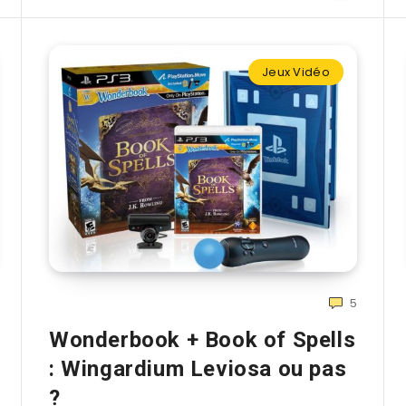
Jeux Vidéo
5
Wonderbook + Book of Spells
: Wingardium Leviosa ou pas
?