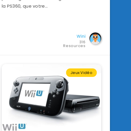
la PS360, que votre…
Wini
316
Resources
Jeux Vidéo