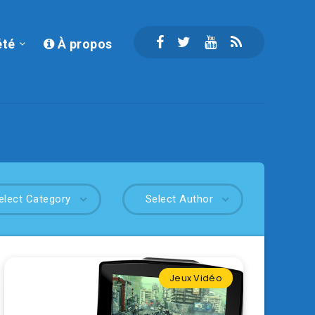
été
À propos
elect Category
Select Author
Jeux Vidéo