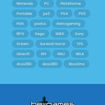
Nintendo
PC
Plateforme
Portable
ps3
PS4
PS5
PSN
psvita
Retrogaming
RPG
Sega
SNES
Sony
Steam
Survival Horror
TPS
Ubisoft
Wii
WiiU
XBLA
xbox360
xbox360
XboxOne