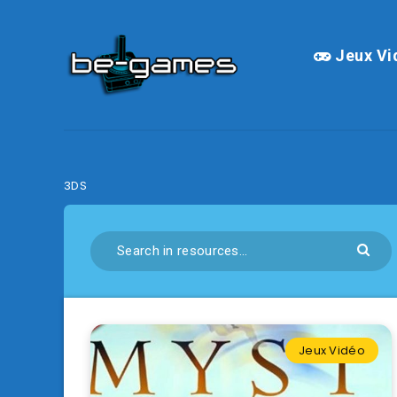
Jeux Vi
3DS
Jeux Vidéo