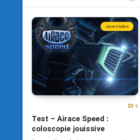
Jeux Vidéo
5
Test – Airace Speed :
coloscopie jouissive