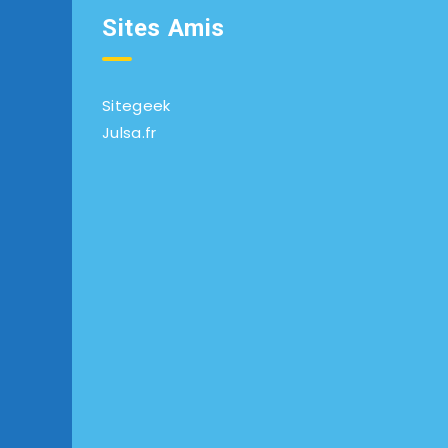
Sites Amis
Sitegeek
Julsa.fr