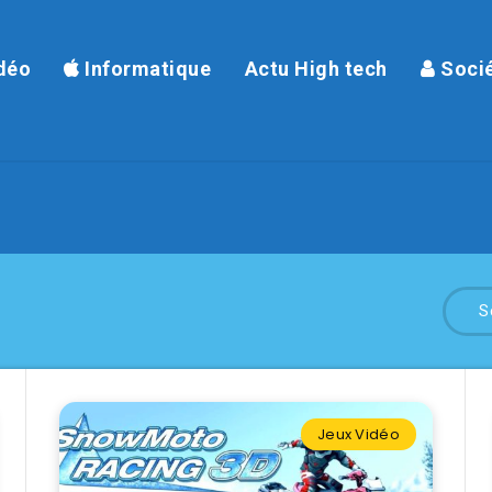
déo
Informatique
Actu High tech
Soci
S
Jeux Vidéo