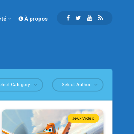
été
À propos
elect Category
Select Author
Jeux Vidéo