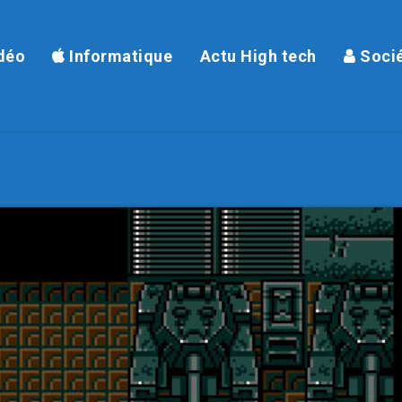
déo
Informatique
Actu High tech
Soci