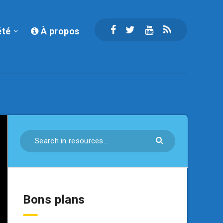
été
À propos
Bons plans