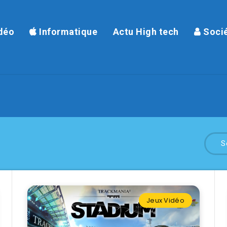
déo
Informatique
Actu High tech
Soci
S
Jeux Vidéo