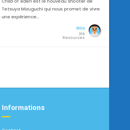
Child of eden est le nouveau shooter de
Tetsuya Mizuguchi qui nous promet de vivre
une expérience…
Wini
316
Resources
Informations