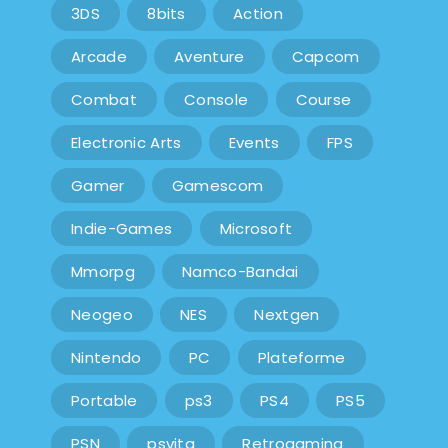
3DS
8bits
Action
Arcade
Aventure
Capcom
Combat
Console
Course
Electronic Arts
Events
FPS
Gamer
Gamescom
Indie-Games
Microsoft
Mmorpg
Namco-Bandai
Neogeo
NES
Nextgen
Nintendo
PC
Plateforme
Portable
ps3
PS4
PS5
PSN
psvita
Retrogaming