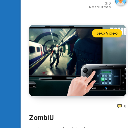
316
Resources
Jeux Vidéo
6
ZombiU