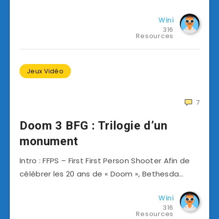
Wini
316
Resources
Jeux Vidéo
7
Doom 3 BFG : Trilogie d’un
monument
Intro : FFPS – First First Person Shooter Afin de
célébrer les 20 ans de « Doom », Bethesda…
Wini
316
Resources