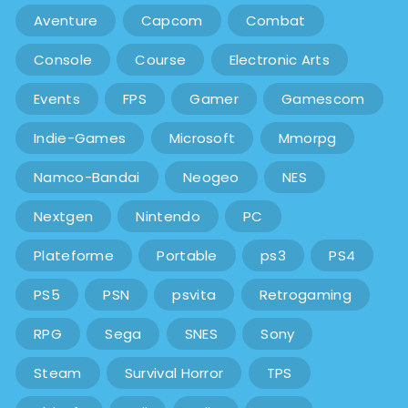
Aventure
Capcom
Combat
Console
Course
Electronic Arts
Events
FPS
Gamer
Gamescom
Indie-Games
Microsoft
Mmorpg
Namco-Bandai
Neogeo
NES
Nextgen
Nintendo
PC
Plateforme
Portable
ps3
PS4
PS5
PSN
psvita
Retrogaming
RPG
Sega
SNES
Sony
Steam
Survival Horror
TPS