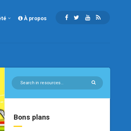
été
À propos
Bons plans