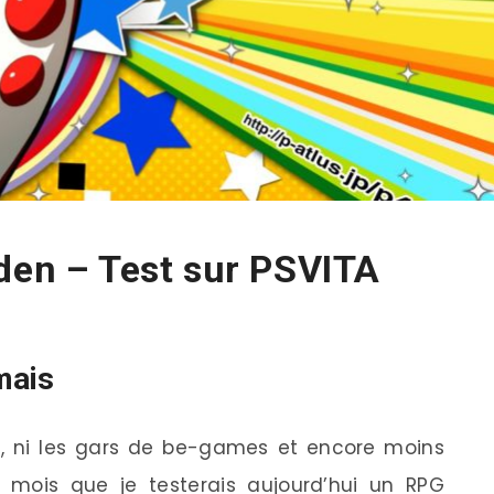
den – Test sur PSVITA
amais
oi, ni les gars de be-games et encore moins
s mois que je testerais aujourd’hui un RPG