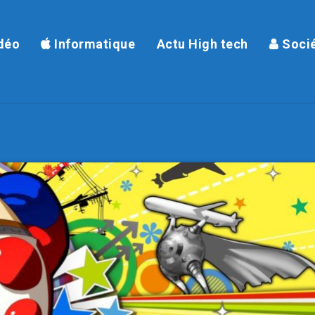
déo
Informatique
Actu High tech
Soci