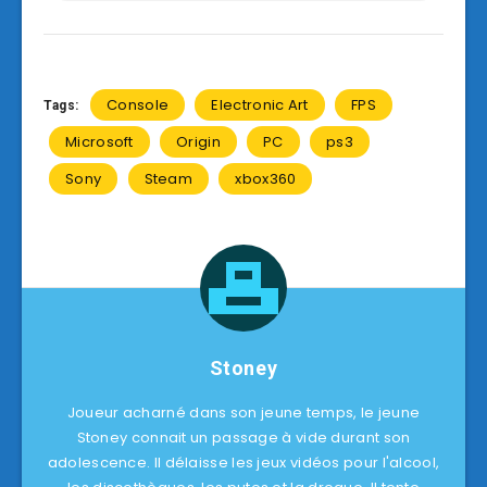
Console
Electronic Art
FPS
Tags:
Microsoft
Origin
PC
ps3
Sony
Steam
xbox360
Stoney
Joueur acharné dans son jeune temps, le jeune
Stoney connait un passage à vide durant son
adolescence. Il délaisse les jeux vidéos pour l'alcool,