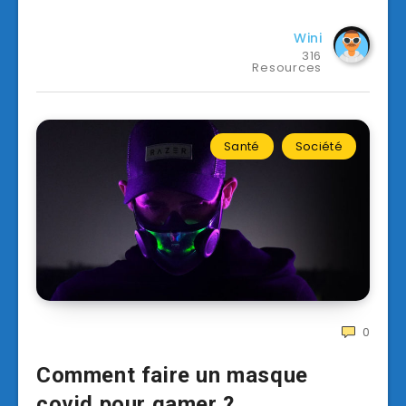
Wini
316
Resources
Santé
Société
0
Comment faire un masque
covid pour gamer ?