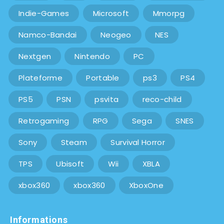
Indie-Games
Microsoft
Mmorpg
Namco-Bandai
Neogeo
NES
Nextgen
Nintendo
PC
Plateforme
Portable
ps3
PS4
PS5
PSN
psvita
reco-child
Retrogaming
RPG
Sega
SNES
Sony
Steam
Survival Horror
TPS
Ubisoft
Wii
XBLA
xbox360
xbox360
XboxOne
Informations