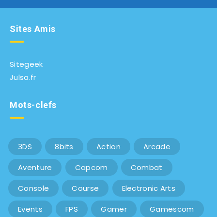
Sites Amis
Sitegeek
Julsa.fr
Mots-clefs
3DS
8bits
Action
Arcade
Aventure
Capcom
Combat
Console
Course
Electronic Arts
Events
FPS
Gamer
Gamescom