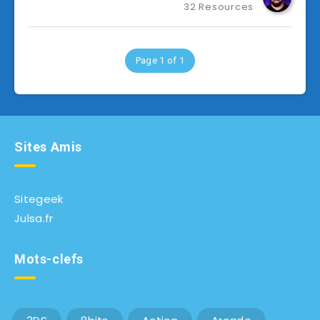
32 Resources
Page 1 of 1
Sites Amis
Sitegeek
Julsa.fr
Mots-clefs