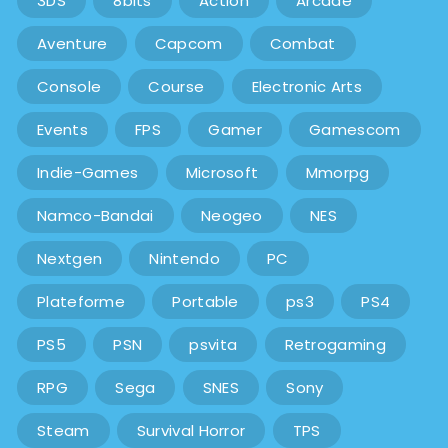
3DS
8bits
Action
Arcade
Aventure
Capcom
Combat
Console
Course
Electronic Arts
Events
FPS
Gamer
Gamescom
Indie-Games
Microsoft
Mmorpg
Namco-Bandai
Neogeo
NES
Nextgen
Nintendo
PC
Plateforme
Portable
ps3
PS4
PS5
PSN
psvita
Retrogaming
RPG
Sega
SNES
Sony
Steam
Survival Horror
TPS