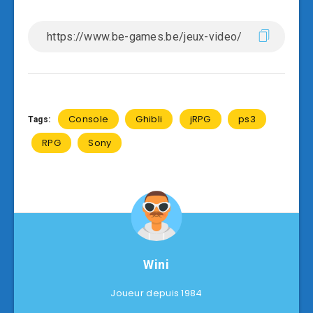
Console
Ghibli
jRPG
ps3
Tags:
RPG
Sony
Wini
Joueur depuis 1984