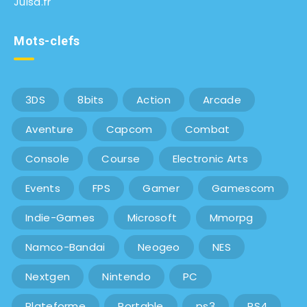
Julsa.fr
Mots-clefs
3DS
8bits
Action
Arcade
Aventure
Capcom
Combat
Console
Course
Electronic Arts
Events
FPS
Gamer
Gamescom
Indie-Games
Microsoft
Mmorpg
Namco-Bandai
Neogeo
NES
Nextgen
Nintendo
PC
Plateforme
Portable
ps3
PS4