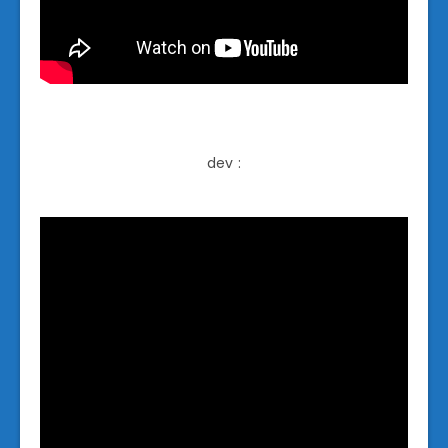
dev :