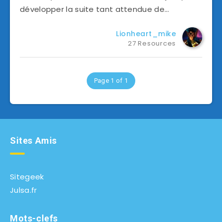
développer la suite tant attendue de…
Lionheart_mike
27 Resources
Page 1 of 1
Sites Amis
Sitegeek
Julsa.fr
Mots-clefs