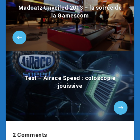
Madcatz Unveiled 2013 – la soirée de
la Gamescom
Test – Airace Speed : coloscopie
jouissive
2 Comments