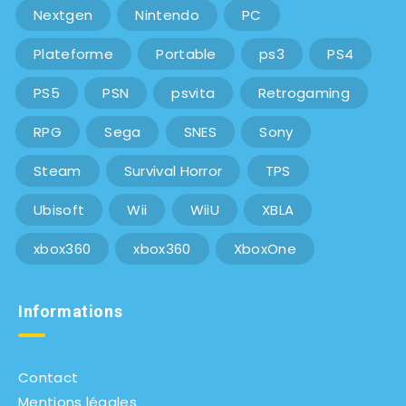
Nextgen
Nintendo
PC
Plateforme
Portable
ps3
PS4
PS5
PSN
psvita
Retrogaming
RPG
Sega
SNES
Sony
Steam
Survival Horror
TPS
Ubisoft
Wii
WiiU
XBLA
xbox360
xbox360
XboxOne
Informations
Contact
Mentions légales