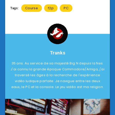
Course
f2p
PC
Tags:
Trunks
35 ans. Au service de sa majesté Big N depuis la Nes.
J'ai connu la grande époque Commodore/Amiga, j'ai
traversé les âges à la recherche de l'expérience
vidéo ludique parfaite. Je navigue entre les deux
eaux, le PC et la console. Le jeu vidéo est ma religion.