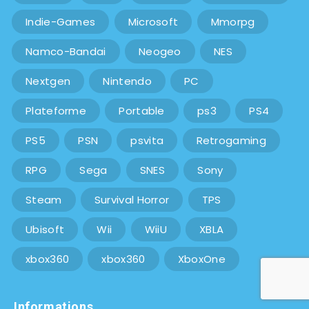
Indie-Games
Microsoft
Mmorpg
Namco-Bandai
Neogeo
NES
Nextgen
Nintendo
PC
Plateforme
Portable
ps3
PS4
PS5
PSN
psvita
Retrogaming
RPG
Sega
SNES
Sony
Steam
Survival Horror
TPS
Ubisoft
Wii
WiiU
XBLA
xbox360
xbox360
XboxOne
Informations