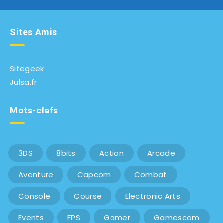
Sites Amis
Sitegeek
Julsa.fr
Mots-clefs
3DS
8bits
Action
Arcade
Aventure
Capcom
Combat
Console
Course
Electronic Arts
Events
FPS
Gamer
Gamescom