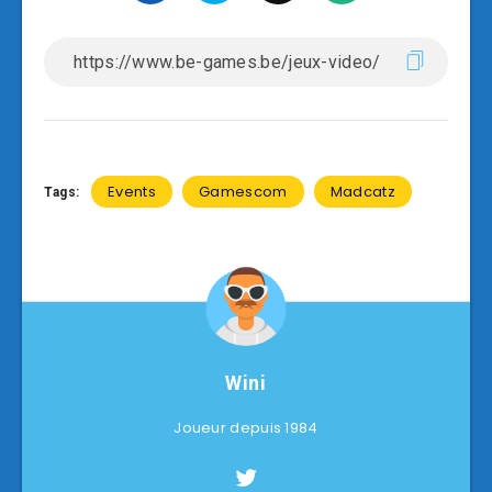
Events
Gamescom
Madcatz
Tags:
Wini
Joueur depuis 1984