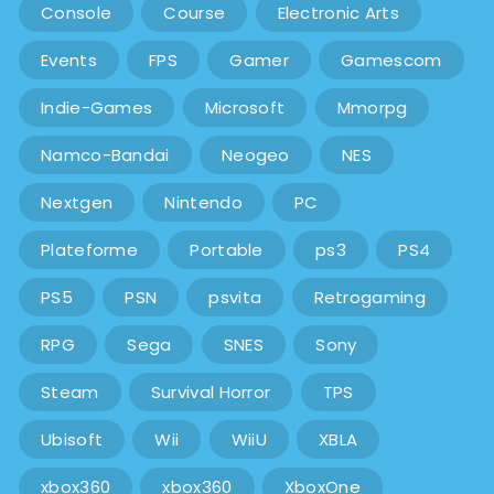
Console
Course
Electronic Arts
Events
FPS
Gamer
Gamescom
Indie-Games
Microsoft
Mmorpg
Namco-Bandai
Neogeo
NES
Nextgen
Nintendo
PC
Plateforme
Portable
ps3
PS4
PS5
PSN
psvita
Retrogaming
RPG
Sega
SNES
Sony
Steam
Survival Horror
TPS
Ubisoft
Wii
WiiU
XBLA
xbox360
xbox360
XboxOne