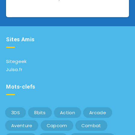
Sites Amis
Sitegeek
Julsa.fr
Mots-clefs
3DS
8bits
Action
Arcade
Aventure
Capcom
Combat