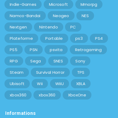
Indie-Games
Microsoft
Mmorpg
Namco-Bandai
Neogeo
NES
Nextgen
Nintendo
PC
Plateforme
Portable
ps3
PS4
PS5
PSN
psvita
Retrogaming
RPG
Sega
SNES
Sony
Steam
Survival Horror
TPS
Ubisoft
Wii
WiiU
XBLA
xbox360
xbox360
XboxOne
Informations