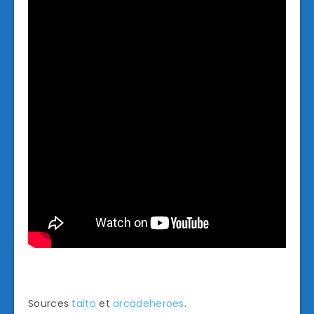
Sources
taito
et
arcadeheroes
.