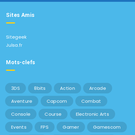
Sites Amis
Sitegeek
Julsa.fr
Mots-clefs
3DS
8bits
Action
Arcade
Aventure
Capcom
Combat
Console
Course
Electronic Arts
Events
FPS
Gamer
Gamescom