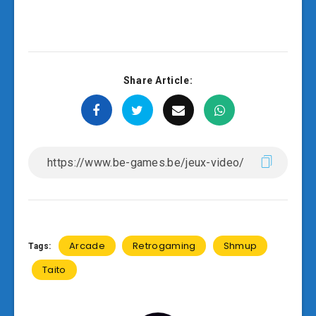
Share Article:
Arcade
Retrogaming
Shmup
Tags:
Taito