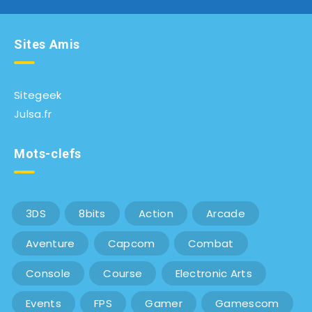
Sites Amis
Sitegeek
Julsa.fr
Mots-clefs
3DS
8bits
Action
Arcade
Aventure
Capcom
Combat
Console
Course
Electronic Arts
Events
FPS
Gamer
Gamescom