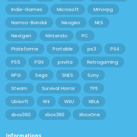
Indie-Games
Microsoft
Mmorpg
Namco-Bandai
Neogeo
NES
Nextgen
Nintendo
PC
Plateforme
Portable
ps3
PS4
PS5
PSN
psvita
Retrogaming
RPG
Sega
SNES
Sony
Steam
Survival Horror
TPS
Ubisoft
Wii
WiiU
XBLA
xbox360
xbox360
XboxOne
Informations