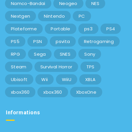
Namco-Bandai
Neogeo
NES
Nextgen
Nintendo
PC
Plateforme
Portable
ps3
PS4
PS5
PSN
psvita
Retrogaming
RPG
Sega
SNES
Sony
Steam
Survival Horror
TPS
Ubisoft
Wii
WiiU
XBLA
xbox360
xbox360
XboxOne
Informations