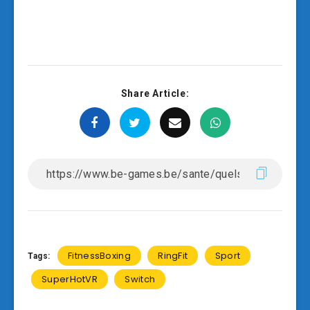
Share Article:
FitnessBoxing
RingFit
Sport
Tags:
SuperHotVR
Switch