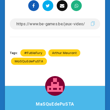
#FutileFury
Arthur Meurant
Tags:
MaSQuEdePuSTA
MaSQuEdePuSTA