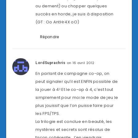
ou dement) ou chopper quelques
succès en horde, je suis à disposition
(GT : Oo AntHr4X oO)
Répondre
on 16 avril 2012
LordSuprachris
En parlant de campagne co-op, on
peut signaler qu’il est ENFIN possible de
la jouer à 4! Et le co-op à 4, c’est tout
simplement pour moi le mode de jeu le
plus jouissif que l’on puisse faire pour
les FPS/TPS.
La trilogie est conclue en beauté, les
mystères et secrets sont résolus de
façon cohérente. J’en viendrais