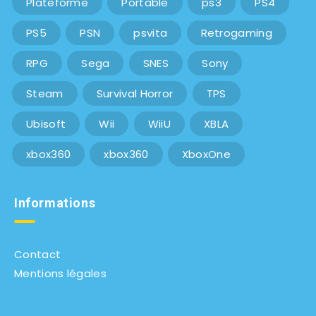
Plateforme
Portable
ps3
PS4
PS5
PSN
psvita
Retrogaming
RPG
Sega
SNES
Sony
Steam
Survival Horror
TPS
Ubisoft
Wii
WiiU
XBLA
xbox360
xbox360
XboxOne
Informations
Contact
Mentions légales