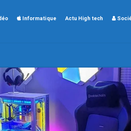
déo
Informatique
Actu High tech
Soci