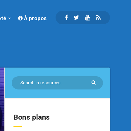
été
À propos
Bons plans