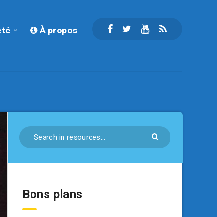
été
À propos
Bons plans