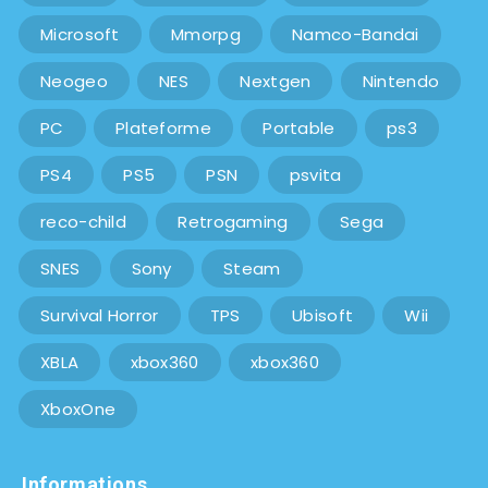
Microsoft
Mmorpg
Namco-Bandai
Neogeo
NES
Nextgen
Nintendo
PC
Plateforme
Portable
ps3
PS4
PS5
PSN
psvita
reco-child
Retrogaming
Sega
SNES
Sony
Steam
Survival Horror
TPS
Ubisoft
Wii
XBLA
xbox360
xbox360
XboxOne
Informations