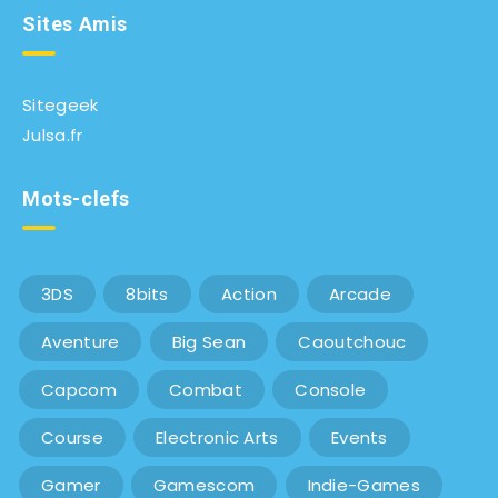
Sites Amis
Sitegeek
Julsa.fr
Mots-clefs
3DS
8bits
Action
Arcade
Aventure
Big Sean
Caoutchouc
Capcom
Combat
Console
Course
Electronic Arts
Events
Gamer
Gamescom
Indie-Games