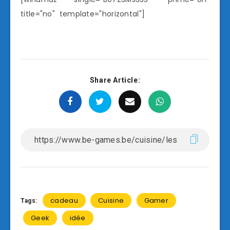
title="no" template="horizontal"]
Share Article:
cadeau
Cuisine
Gamer
Tags:
Geek
idée