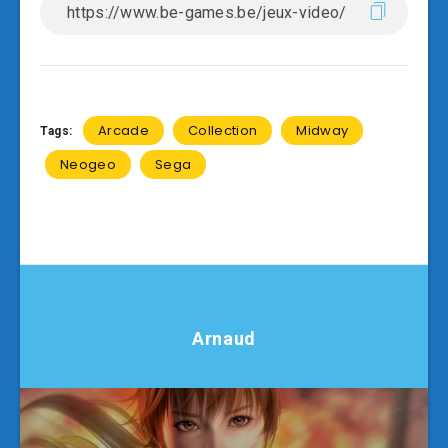
Arcade
Collection
Midway
Tags:
Neogeo
Sega
Arnaud