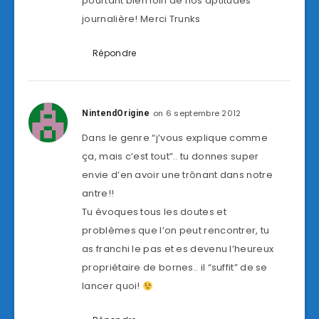
pourtant bien loin de nos aptitudes
journalière! Merci Trunks
Répondre
on 6 septembre 2012
NintendOrigine
Dans le genre “j’vous explique comme
ça, mais c’est tout”.. tu donnes super
envie d’en avoir une trônant dans notre
antre!!
Tu évoques tous les doutes et
problèmes que l’on peut rencontrer, tu
as franchi le pas et es devenu l’heureux
propriétaire de bornes.. il “suffit” de se
lancer quoi!