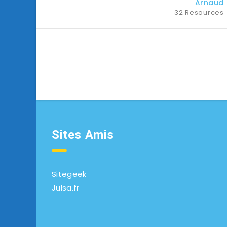
Arnaud
32 Resources
Sites Amis
Sitegeek
Julsa.fr