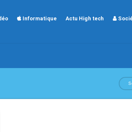
déo
Informatique
Actu High tech
Soci
S