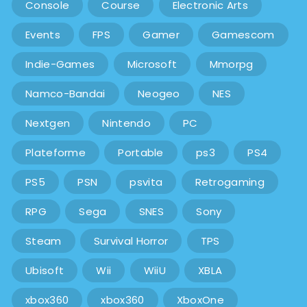
Console
Course
Electronic Arts
Events
FPS
Gamer
Gamescom
Indie-Games
Microsoft
Mmorpg
Namco-Bandai
Neogeo
NES
Nextgen
Nintendo
PC
Plateforme
Portable
ps3
PS4
PS5
PSN
psvita
Retrogaming
RPG
Sega
SNES
Sony
Steam
Survival Horror
TPS
Ubisoft
Wii
WiiU
XBLA
xbox360
xbox360
XboxOne