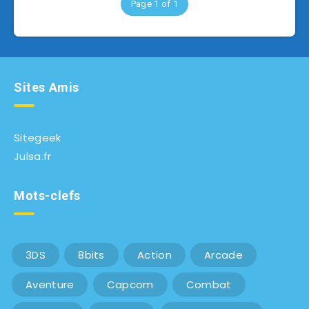
Page 1 of 1
Sites Amis
Sitegeek
Julsa.fr
Mots-clefs
3DS
8bits
Action
Arcade
Aventure
Capcom
Combat