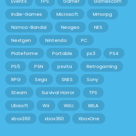
Events
FPS
Gamer
Gamescom
Indie-Games
Microsoft
Mmorpg
Namco-Bandai
Neogeo
NES
Nextgen
Nintendo
PC
Plateforme
Portable
ps3
PS4
PS5
PSN
psvita
Retrogaming
RPG
Sega
SNES
Sony
Steam
Survival Horror
TPS
Ubisoft
Wii
WiiU
XBLA
xbox360
xbox360
XboxOne