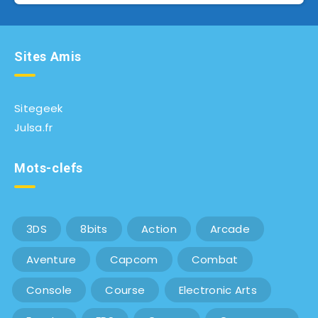
Sites Amis
Sitegeek
Julsa.fr
Mots-clefs
3DS
8bits
Action
Arcade
Aventure
Capcom
Combat
Console
Course
Electronic Arts