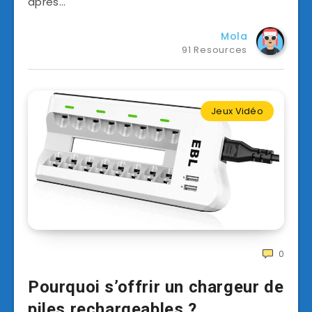
après…
Mola
91 Resources
Jeux Vidéo
0
Pourquoi s’offrir un chargeur de
piles rechargeables ?