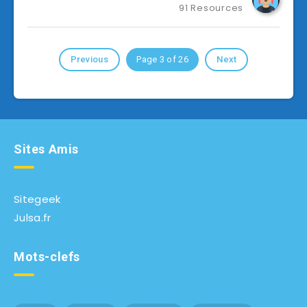
91 Resources
Previous
Page 3 of 26
Next
Sites Amis
Sitegeek
Julsa.fr
Mots-clefs