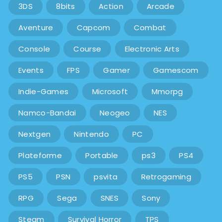
3DS
8bits
Action
Arcade
Aventure
Capcom
Combat
Console
Course
Electronic Arts
Events
FPS
Gamer
Gamescom
Indie-Games
Microsoft
Mmorpg
Namco-Bandai
Neogeo
NES
Nextgen
Nintendo
PC
Plateforme
Portable
ps3
PS4
PS5
PSN
psvita
Retrogaming
RPG
Sega
SNES
Sony
Steam
Survival Horror
TPS