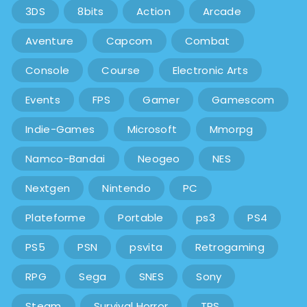
3DS
8bits
Action
Arcade
Aventure
Capcom
Combat
Console
Course
Electronic Arts
Events
FPS
Gamer
Gamescom
Indie-Games
Microsoft
Mmorpg
Namco-Bandai
Neogeo
NES
Nextgen
Nintendo
PC
Plateforme
Portable
ps3
PS4
PS5
PSN
psvita
Retrogaming
RPG
Sega
SNES
Sony
Steam
Survival Horror
TPS