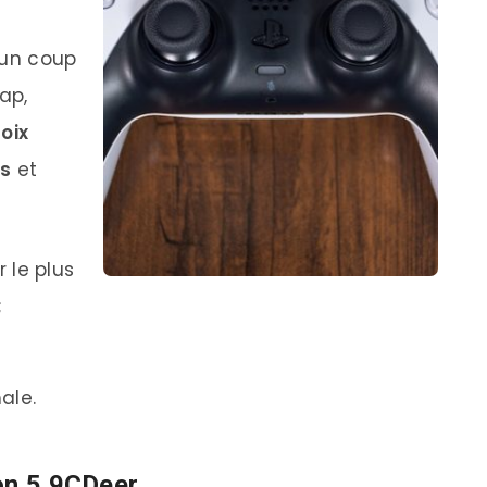
 un coup
ap,
oix
ns
et
 le plus
;
ale.
on 5 9CDeer