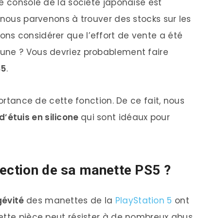
e console de la société japonaise est
 nous parvenons à trouver des stocks sur les
ns considérer que l’effort de vente a été
une ? Vous devriez probablement faire
S5
.
portance de cette fonction. De ce fait, nous
d’étuis en silicone
qui sont idéaux pour
tection de sa manette PS5 ?
gévité
des manettes de la
PlayStation 5
ont
ette pièce peut résister à de nombreux abus,