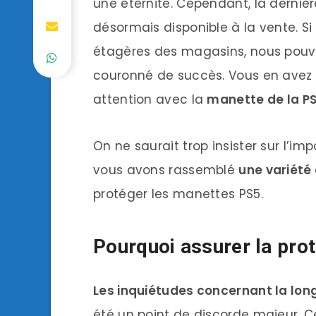
une éternité. Cependant, la dernièr
désormais disponible à la vente. Si
étagères des magasins, nous pouvo
couronné de succès. Vous en avez 
attention avec la
manette de la P
On ne saurait trop insister sur l’im
vous avons rassemblé
une variété 
protéger les manettes PS5.
Pourquoi assurer la pro
Les inquiétudes concernant la lon
été un point de discorde majeur. C