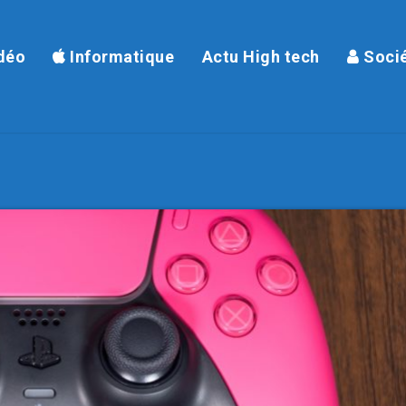
déo
Informatique
Actu High tech
Soci