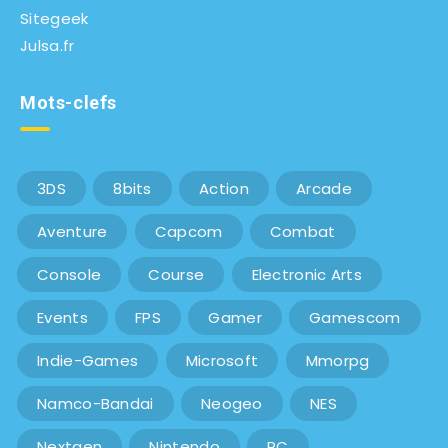
Sitegeek
Julsa.fr
Mots-clefs
3DS
8bits
Action
Arcade
Aventure
Capcom
Combat
Console
Course
Electronic Arts
Events
FPS
Gamer
Gamescom
Indie-Games
Microsoft
Mmorpg
Namco-Bandai
Neogeo
NES
Nextgen
Nintendo
PC