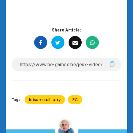
Share Article:
leisure suit larry
PC
Tags: