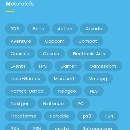
Mots-clefs
3DS
8bits
Action
Arcade
Aventure
Capcom
Combat
Console
Course
Electronic Arts
Events
FPS
Gamer
Gamescom
Indie-Games
Microsoft
Mmorpg
Namco-Bandai
Neogeo
NES
Nextgen
Nintendo
PC
Plateforme
Portable
ps3
PS4
PS5
PSN
psvita
Retrogaming