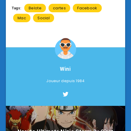
Belote
cartes
Facebook
Tags:
Mac
Social
Wini
Joueur depuis 1984