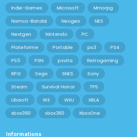
Indie-Games
Microsoft
Mmorpg
Namco-Bandai
Neogeo
NES
Nextgen
Nintendo
PC
Plateforme
Portable
ps3
PS4
PS5
PSN
psvita
Retrogaming
RPG
Sega
SNES
Sony
Steam
Survival Horror
TPS
Ubisoft
Wii
WiiU
XBLA
xbox360
xbox360
XboxOne
Informations