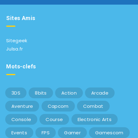
Sites Amis
Sitegeek
Julsa.fr
Mots-clefs
3DS
8bits
Action
Arcade
Aventure
Capcom
Combat
Console
Course
Electronic Arts
Events
FPS
Gamer
Gamescom