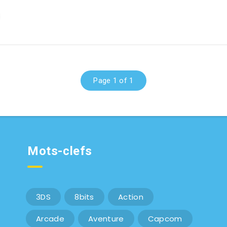
Page 1 of 1
Mots-clefs
3DS
8bits
Action
Arcade
Aventure
Capcom