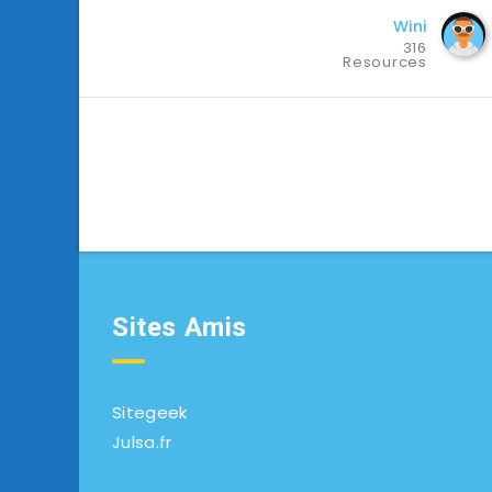
Wini
316
Resources
Sites Amis
Sitegeek
Julsa.fr