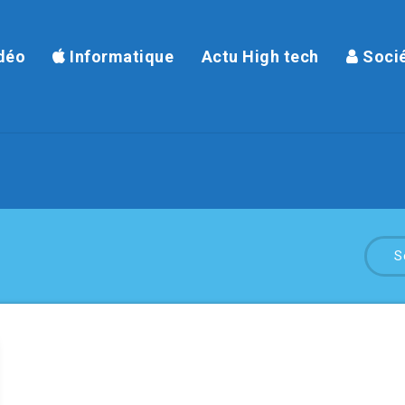
déo
Informatique
Actu High tech
Soci
S