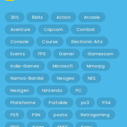
3DS
8bits
Action
Arcade
Aventure
Capcom
Combat
Console
Course
Electronic Arts
Events
FPS
Gamer
Gamescom
Indie-Games
Microsoft
Mmorpg
Namco-Bandai
Neogeo
NES
Nextgen
Nintendo
PC
Plateforme
Portable
ps3
PS4
PS5
PSN
psvita
Retrogaming
RPG
Sega
SNES
Sony