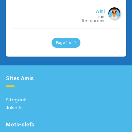
Wini
316
Resources
Page 1 of 1
Sites Amis
Sitegeek
Julsa.fr
Mots-clefs