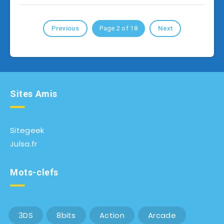
Previous
Page 2 of 18
Next
Sites Amis
Sitegeek
Julsa.fr
Mots-clefs
3DS
8bits
Action
Arcade