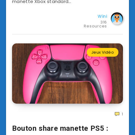
manette Xbox standard…
Wini
316
Resources
Jeux Vidéo
1
Bouton share manette PS5 :