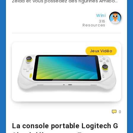
Zelda et vous possédez des figurines Amiibo…
Wini
316
Resources
Jeux Vidéo
0
La console portable Logitech G