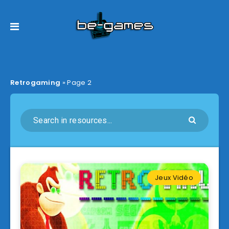
Retrogaming
»
Page 2
Jeux Vidéo