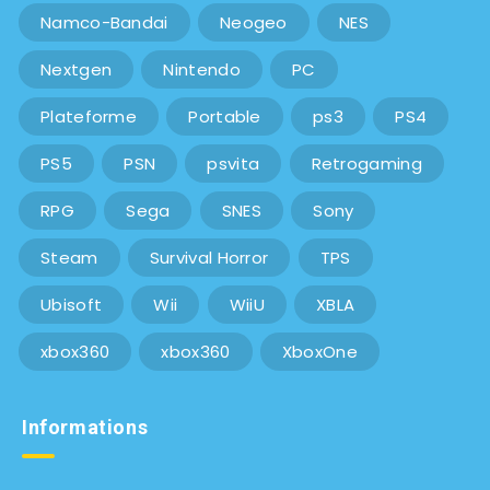
Namco-Bandai
Neogeo
NES
Nextgen
Nintendo
PC
Plateforme
Portable
ps3
PS4
PS5
PSN
psvita
Retrogaming
RPG
Sega
SNES
Sony
Steam
Survival Horror
TPS
Ubisoft
Wii
WiiU
XBLA
xbox360
xbox360
XboxOne
Informations