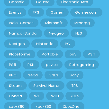
Console
Course
Electronic Arts
Events
FPS
Gamer
Gamescom
Indie-Games
Microsoft
Mmorpg
Namco-Bandai
Neogeo
NES
Nextgen
Nintendo
PC
Plateforme
Portable
ps3
PS4
PS5
PSN
psvita
Retrogaming
RPG
Sega
SNES
Sony
Steam
Survival Horror
TPS
Ubisoft
Wii
WiiU
XBLA
xbox360
xbox360
XboxOne