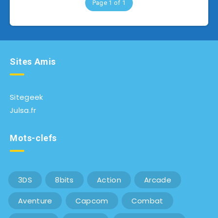
Page 1 of 1
Sites Amis
Sitegeek
Julsa.fr
Mots-clefs
3DS
8bits
Action
Arcade
Aventure
Capcom
Combat